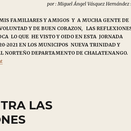
por : Miguel Ángel Vásquez Hernández s
MIS FAMILIARES Y AMIGOS Y A MUCHA GENTE DE
 VOLUNTAD Y DE BUEN CORAZON, LAS REFLEXIONE
CA LO QUE HE VISTO Y OIDO EN ESTA JORNADA
20-2021 EN LOS MUNICIPOS NUEVA TRINIDAD Y
EL NORTEÑO DEPARTAMENTO DE CHALATENANGO.
““LA VERDAD LOS HARÁ LIBRES” (Jn. 8,32)”
nt
TRA LAS
ONES