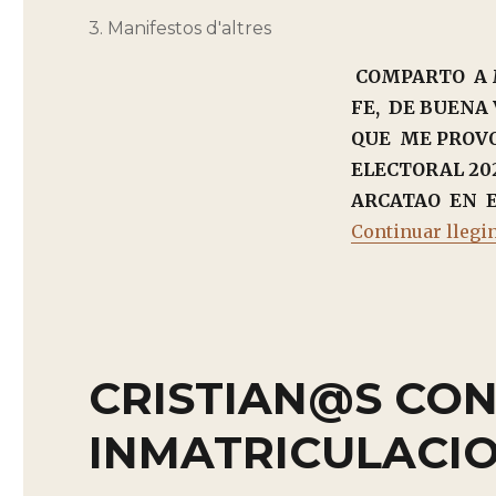
el
Categorías
3. Manifestos d'altres
COMPARTO A 
FE, DE BUENA
QUE ME PROVO
ELECTORAL 20
ARCATAO EN 
Continuar llegi
CRISTIAN@S CON
INMATRICULACI