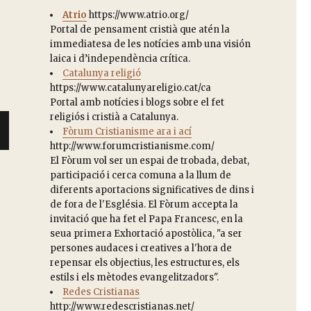
Atrio
https://www.atrio.org/
ción de la asociación española de teólogos y teólogas J
Portal de pensament cristià que atén la
immediatesa de les notícies amb una visión
laica i d’independència crítica.
Catalunya religió
https://www.catalunyareligio.cat/ca
Portal amb notícies i blogs sobre el fet
religiós i cristià a Catalunya.
Fòrum Cristianisme ara i ací
http://www.forumcristianisme.com/
El Fòrum vol ser un espai de trobada, debat,
participació i cerca comuna a la llum de
diferents aportacions significatives de dins i
de fora de l'Església. El Fòrum accepta la
invitació que ha fet el Papa Francesc, en la
seua primera Exhortació apostòlica, "a ser
persones audaces i creatives a l'hora de
repensar els objectius, les estructures, els
estils i els mètodes evangelitzadors".
Redes Cristianas
http://www.redescristianas.net/