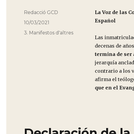
La Voz de las C
Autor
Redacció GCD
Español
Publicado
10/03/2021
el
Categorías
3. Manifestos d'altres
Las inmatriculac
decenas de año
termina de ser
jerarquía anclad
contrario a los 
afirma el teólogo
que en el Evang
Declaración de la