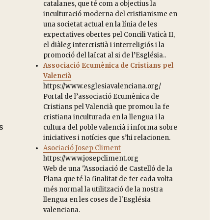
catalanes, que té com a objectius la
inculturació moderna del cristianisme en
una societat actual en la línia de les
expectatives obertes pel Concili Vaticà II,
el diàleg intercristià i interreligiós i la
promoció del laïcat al si de l’Església..
Associació Ecumènica de Cristians pel
Valencià
https://www.esglesiavalenciana.org/
Portal de l’associació Ecumènica de
Cristians pel Valencià que promou la fe
cristiana inculturada en la llengua i la
s
cultura del poble valencià i informa sobre
iniciatives i notícies que s’hi relacionen.
Asociació Josep Climent
https://www.josepcliment.org
Web de una "Associació de Castelló de la
Plana que té la finalitat de fer cada volta
més normal la utilització de la nostra
llengua en les coses de l'Església
valenciana.