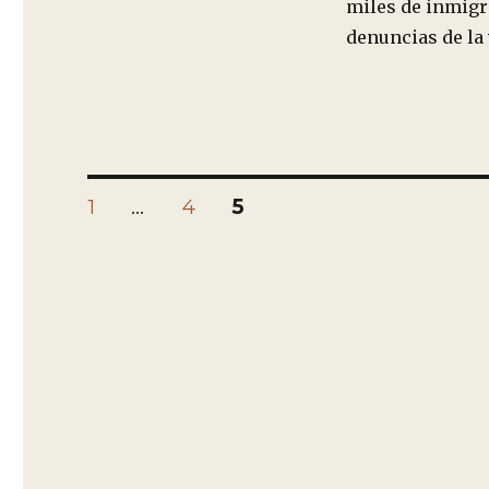
miles de inmigr
denuncias de la 
Paginación
PÁGINA
PÁGINA
PÁGINA
1
…
4
5
de
entradas