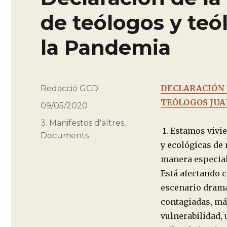
de teólogos y teó
la Pandemia
DECLARACIÓN 
Autor
Redacció GCD
TEÓLOGOS JUA
Publicado
09/05/2020
el
Categorías
3. Manifestos d'altres
,
1. Estamos vivi
Documents
y ecológicas de 
manera especial
Está afectando 
escenario dramá
contagiadas, má
vulnerabilidad,