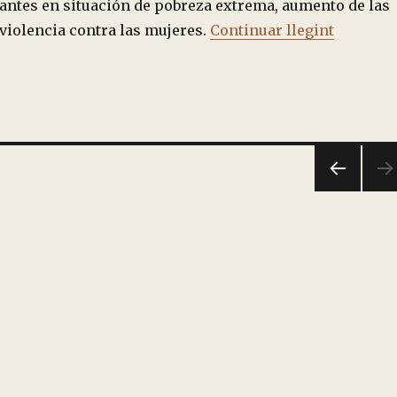
antes en situación de pobreza extrema, aumento de las
“Declara
violencia contra las mujeres.
Continuar llegint
PÁGI
NA
ANT
ERIO
R