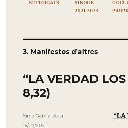
EDITORIALS
SINODE
DOCU
2021-2023
PROPI
3. Manifestos d’altres
“LA VERDAD LOS 
8,32)
“LA 
Autor
Ximo García Roca
Publicado
16/03/2021