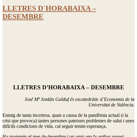
LLETRES D´HORABAIXA –
DESEMBRE
LLETRES D’HORABAIXA –
DESEMBRE
José Mª Jordán Galduf és excatedràtic d´Economia de la
Universitat de València.
Enmig de tanta incertesa, quan a causa de la pandèmia actual (i la
crisi que provoca) tantes persones pateixen problemes de salut i unes
difícils condicions de vida, cal seguir tenint esperança.
Ha mamprès el mes de desembre i un amic em fa arribar aquest