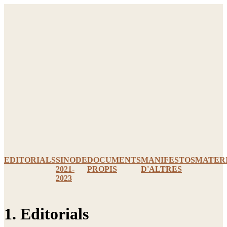
Ir
al
contenido
EDITORIALS
SINODE
DOCUMENTS
MANIFESTOS
MATER
2021-
PROPIS
D'ALTRES
2023
1. Editorials