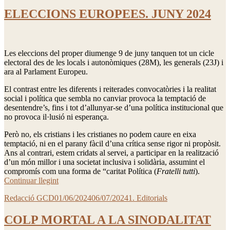
ELECCIONS EUROPEES. JUNY 2024
Les eleccions del proper diumenge 9 de juny tanquen tot un cicle
electoral des de les locals i autonòmiques (28M), les generals (23J) i
ara al Parlament Europeu.
El contrast entre les diferents i reiterades convocatòries i la realitat
social i política que sembla no canviar provoca la temptació de
desentendre’s, fins i tot d’allunyar-se d’una política institucional que
no provoca il·lusió ni esperança.
Però no, els cristians i les cristianes no podem caure en eixa
temptació, ni en el parany fàcil d’una crítica sense rigor ni propòsit.
Ans al contrari, estem cridats al servei, a participar en la realització
d’un món millor i una societat inclusiva i solidària, assumint el
compromís com una forma de “caritat Política (
Fratelli tutti
).
“ELECCIONS
Continuar llegint
EUROPEES.
Autor
Publicado
Categorías
Redacció GCD
01/06/2024
06/07/2024
1. Editorials
JUNY
el
2024”
COLP MORTAL A LA SINODALITAT