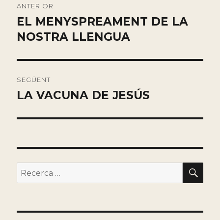
ANTERIOR
de
EL MENYSPREAMENT DE LA
Entrada
anterior:
NOSTRA LLENGUA
entradas
SEGÜENT
LA VACUNA DE JESÚS
Entrada
siguiente:
BU
Buscar
por: