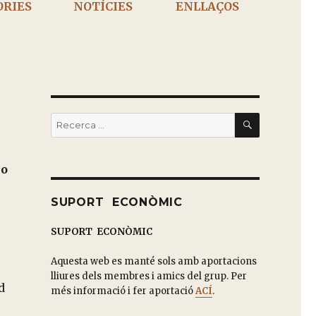
ÒRIES
NOTÍCIES
ENLLAÇOS
BUSCAR
Buscar
por:
o
SUPORT ECONÒMIC
SUPORT ECONÒMIC
Aquesta web es manté sols amb aportacions
lliures dels membres i amics del grup. Per
d
més informació i fer aportació
ACÍ
.