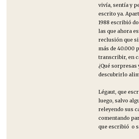
vivía, sentía y 
escrito ya. Apar
1988 escribió d
las que ahora es
reclusión que si
más de 40.000 p
transcribir, en 
¿Qué sorpresas 
descubrirlo ali
Légaut, que esc
luego, salvo alg
releyendo sus ca
comentando para
que escribió o s