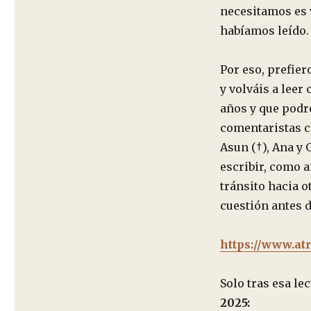
necesitamos es 
habíamos leído.
Por eso, prefier
y volváis a leer
años y que podré
comentaristas cl
Asun (†), Ana y 
escribir, como 
tránsito hacia 
cuestión antes d
https://www.at
Solo tras esa le
2025: