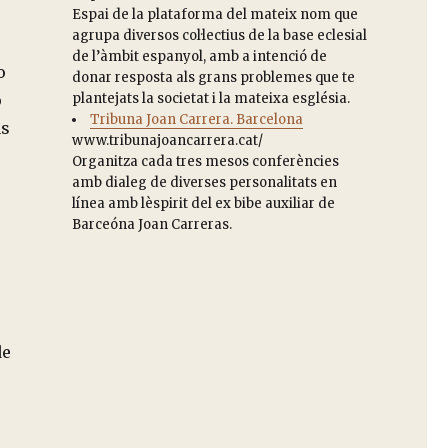
Espai de la plataforma del mateix nom que
agrupa diversos col·lectius de la base eclesial
de l’àmbit espanyol, amb a intenció de
o
donar resposta als grans problemes que te
o
plantejats la societat i la mateixa església.
Tribuna Joan Carrera. Barcelona
ás
www.tribunajoancarrera.cat/
Organitza cada tres mesos conferències
amb dialeg de diverses personalitats en
línea amb lèspirit del ex bibe auxiliar de
Barceóna Joan Carreras.
de