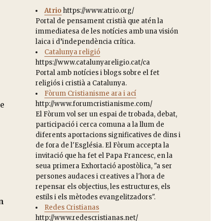
Atrio
https://www.atrio.org/
Portal de pensament cristià que atén la
immediatesa de les notícies amb una visión
laica i d’independència crítica.
Catalunya religió
https://www.catalunyareligio.cat/ca
Portal amb notícies i blogs sobre el fet
religiós i cristià a Catalunya.
Fòrum Cristianisme ara i ací
de
http://www.forumcristianisme.com/
El Fòrum vol ser un espai de trobada, debat,
participació i cerca comuna a la llum de
diferents aportacions significatives de dins i
de fora de l'Església. El Fòrum accepta la
invitació que ha fet el Papa Francesc, en la
seua primera Exhortació apostòlica, "a ser
persones audaces i creatives a l'hora de
repensar els objectius, les estructures, els
estils i els mètodes evangelitzadors".
n
Redes Cristianas
http://www.redescristianas.net/