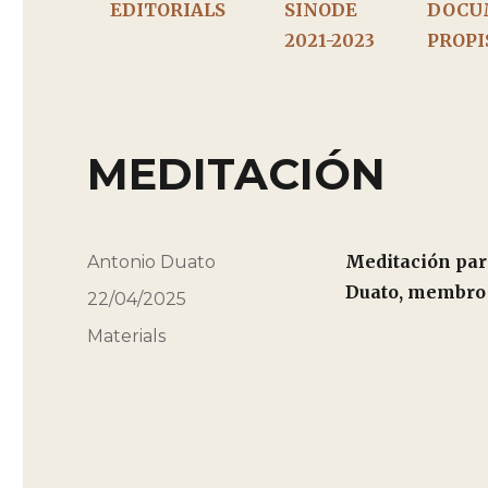
EDITORIALS
SINODE
DOCU
2021-2023
PROPI
MEDITACIÓN
Meditación
Autor
Antonio Duato
Duato, membro d
Publicado
22/04/2025
el
Categorías
Materials