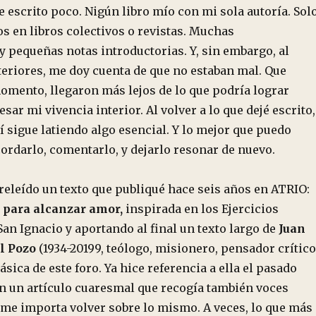
e escrito poco. Nigún libro mío con mi sola autoría. Sol
s en libros colectivos o revistas. Muchas
y pequeñas notas introductorias. Y, sin embargo, al
teriores, me doy cuenta de que no estaban mal. Que
momento, llegaron más lejos de lo que podría lograr
sar mi vivencia interior. Al volver a lo que dejé escrito,
 sigue latiendo algo esencial. Y lo mejor que puedo
ordarlo, comentarlo, y dejarlo resonar de nuevo.
releído un texto que publiqué hace seis años en ATRIO:
 para alcanzar amor,
inspirada en los Ejercicios
San Ignacio y aportando al final un texto largo de
Juan
l Pozo
(1934-20199, teólogo, misionero, pensador crítico
sica de este foro. Ya hice referencia a ella el pasado
en un artículo cuaresmal que recogía también voces
 me importa volver sobre lo mismo. A veces, lo que más