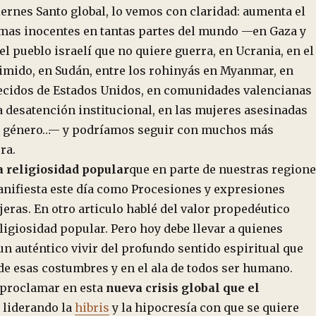
ernes Santo global, lo vemos con claridad: aumenta el
mas inocentes en tantas partes del mundo —en Gaza y
 el pueblo israelí que no quiere guerra, en Ucrania, en el
imido, en Sudán, entre los rohinyás en Myanmar, en
cidos de Estados Unidos, en comunidades valencianas
a desatención institucional, en las mujeres asesinadas
de género…— y podríamos seguir con muchos más
ra.
a religiosidad popular
que en parte de nuestras region
anifiesta este día como Procesiones y expresiones
ejeras. En otro articulo hablé del valor propedéutico
eligiosidad popular. Pero hoy debe llevar a quienes
n auténtico vivir del profundo sentido espiritual que
de esas costumbres y en el ala de todos ser humano.
 proclamar en esta
nueva crisis global que el
 liderando la
hibris
y la hipocresía con que se quiere