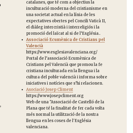
catalanes, que té com a objectius la
o
inculturació moderna del cristianisme en
una societat actual en la línia de les
expectatives obertes pel Concili Vaticà II,
el diàleg intercristià i interreligiós i la
promoció del laïcat al si de l’Església..
Associació Ecumènica de Cristians pel
Valencià
https://www.esglesiavalenciana.org/
Portal de l’associació Ecumènica de
Cristians pel Valencià que promou la fe
cristiana inculturada en la llengua i la
cultura del poble valencià i informa sobre
iniciatives i notícies que s’hi relacionen.
Asociació Josep Climent
https://www.josepcliment.org
Web de una "Associació de Castelló de la
,
Plana que té la finalitat de fer cada volta
més normal la utilització de la nostra
llengua en les coses de l'Església
valenciana.