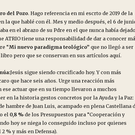
ro del Pozo
. Hago referencia en mi escrto de 2019 de la
n la que hablé con él. Mes y medio después, el 6 de juni
aba en el abrazo de su Pdre en el que nunca había dejad
que ATRIO tiene una responsabilidad de dar a conocer m
re “
Mi nuevo paradigma teológico”
que no llegó a ser
libro pero que se conservan en sus artículos aquí.
núa:
Jesús sigue siendo crucificado hoy. Y con más
caro que hace seis años. Urge una reacción más
 ese actuar que en su tiempo llevaron a muchos
er en la historia gestos concretos por la Ayuda y la Paz:
de hambre de Juan Luis, acampado en plena Castellana 
o el
0,8 %
de los Presupuestos para “Cooperación y
ando hoy se niega lo conseguido incluso por quienes
l 2 % y más en Defensa).