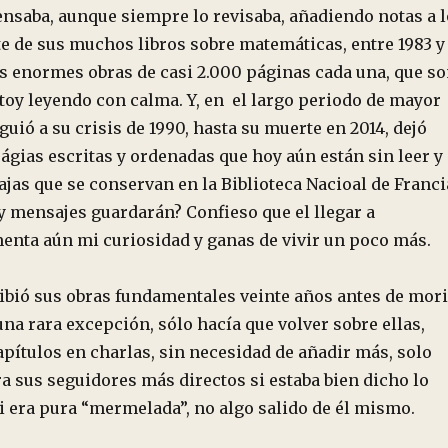
pensaba, aunque siempre lo revisaba, añadiendo notas a l
te de sus muchos libros sobre matemáticas, entre 1983 y
os enormes obras de casi 2.000 páginas cada una, que s
toy leyendo con calma. Y, en el largo periodo de mayor
guió a su crisis de 1990, hasta su muerte en 2014, dejó
ágias escritas y ordenadas que hoy aún están sin leer y
cajas que se conservan en la Biblioteca Nacioal de Franci
y mensajes guardarán? Confieso que el llegar a
menta aún mi curiosidad y ganas de vivir un poco más.
ribió sus obras fundamentales veinte años antes de mori
una rara excepción, sólo hacía que volver sobre ellas,
pítulos en charlas, sin necesidad de añadir más, solo
 sus seguidores más directos si estaba bien dicho lo
i era pura “mermelada”, no algo salido de él mismo.