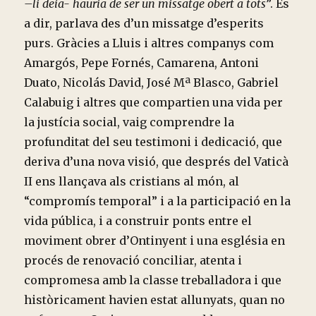
–li deia- hauria de
ser un missatge obert a tots
”. És
a dir, parlava des d’un missatge d’esperits
purs. Gràcies a Lluis i altres companys com
Amargós, Pepe Fornés, Camarena, Antoni
Duato, Nicolás David, José Mª Blasco, Gabriel
Calabuig i altres que compartien una vida per
la justícia social, vaig comprendre la
profunditat del seu testimoni i dedicació, que
deriva d’una nova visió, que després del Vaticà
II ens llançava als cristians al món, al
“compromís temporal” i a la participació en la
vida pública, i a construir ponts entre el
moviment obrer d’Ontinyent i una església en
procés de renovació conciliar, atenta i
compromesa amb la classe treballadora i que
històricament havien estat allunyats, quan no