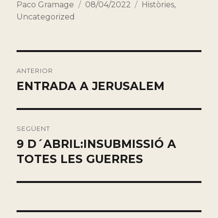
Autor
Publicado
Categorías
Paco Gramage
08/04/2022
Històries
,
el
Uncategorized
Navegación
ANTERIOR
de
ENTRADA A JERUSALEM
Entrada
anterior:
entradas
SEGÜENT
9 D´ABRIL:INSUBMISSIÓ A
Entrada
siguiente:
TOTES LES GUERRES