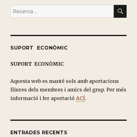
BU
Buscar
por:
SUPORT ECONÒMIC
SUPORT ECONÒMIC
Aquesta web es manté sols amb aportacions
lliures dels membres i amics del grup. Per més
informació i fer aportació
ACÍ
.
ENTRADES RECENTS