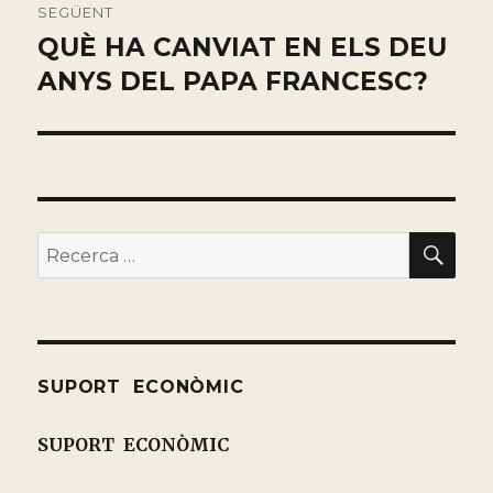
SEGÜENT
QUÈ HA CANVIAT EN ELS DEU
Entrada
siguiente:
ANYS DEL PAPA FRANCESC?
BU
Buscar
por:
SUPORT ECONÒMIC
SUPORT ECONÒMIC