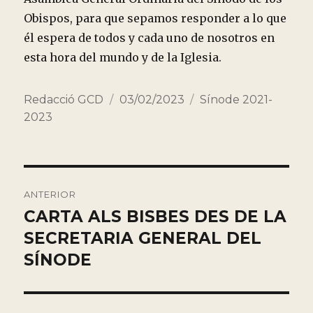
Obispos, para que sepamos responder a lo que
él espera de todos y cada uno de nosotros en
esta hora del mundo y de la Iglesia.
Autor
Publicado
Categorías
Redacció GCD
03/02/2023
Sínode 2021-
el
2023
Navegación
ANTERIOR
de
CARTA ALS BISBES DES DE LA
Entrada
anterior:
SECRETARIA GENERAL DEL
entradas
SÍNODE