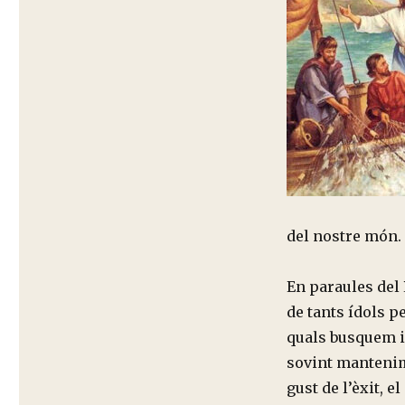
del nostre món.
En paraules del
de tants ídols p
quals busquem i
sovint mantenim 
gust de l’èxit, e