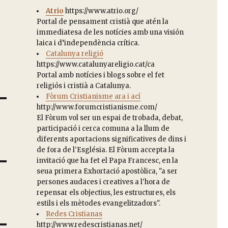
Atrio
https://www.atrio.org/
Portal de pensament cristià que atén la
immediatesa de les notícies amb una visión
laica i d’independència crítica.
Catalunya religió
https://www.catalunyareligio.cat/ca
Portal amb notícies i blogs sobre el fet
religiós i cristià a Catalunya.
Fòrum Cristianisme ara i ací
http://www.forumcristianisme.com/
El Fòrum vol ser un espai de trobada, debat,
participació i cerca comuna a la llum de
diferents aportacions significatives de dins i
de fora de l'Església. El Fòrum accepta la
invitació que ha fet el Papa Francesc, en la
seua primera Exhortació apostòlica, "a ser
persones audaces i creatives a l'hora de
repensar els objectius, les estructures, els
estils i els mètodes evangelitzadors".
Redes Cristianas
http://www.redescristianas.net/