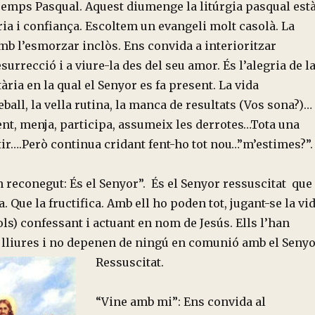
emps Pasqual. Aquest diumenge la litúrgia pasqual est
ria i confiança. Escoltem un evangeli molt casolà. La
amb l’esmorzar inclòs. Ens convida a interioritzar
esurrecció i a viure-la des del seu amor. És l’alegria de l
ria en la qual el Senyor es fa present. La vida
eball, la vella rutina, la manca de resultats (Vos sona?)…
ent, menja, participa, assumeix les derrotes…Tota una
ir….Però continua cridant fent-ho tot nou…”m’estimes?”.
an reconegut: És el Senyor”. És el Senyor ressuscitat que
a. Que la fructifica. Amb ell ho poden tot, jugant-se la vi
ols) confessant i actuant en nom de Jesús. Ells l’han
n lliures i no depenen de ningú en comunió amb el Seny
Ressuscitat.
“Vine amb mi”: Ens convida al