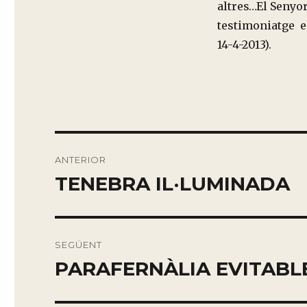
altres…El Senyor
testimoniatge en
14-4-2013).
Navegación
ANTERIOR
de
TENEBRA IL·LUMINADA
Entrada
anterior:
entradas
SEGÜENT
PARAFERNÀLIA EVITABL
Entrada
siguiente: