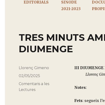
EDITORIALS
SINODE
DOCU
2021-2023
PROPI
TRES MINUTS AM
DIUMENGE
III 
Autor
Llorenç Gimeno
Llorenç Gim
Publicado
02/05/2025
el
Categorías
Comentaris a les
Notes
:
Lectures
Fets
: segueix l