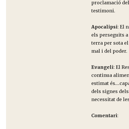
proclamació del 
testimoni.
Apocalipsi
: El 
els perseguits a
terra per sota e
mal i del poder.
Evangeli
: El R
continua aliment
estimat és….capa
dels signes dels
necessitat de le
Comentari
: