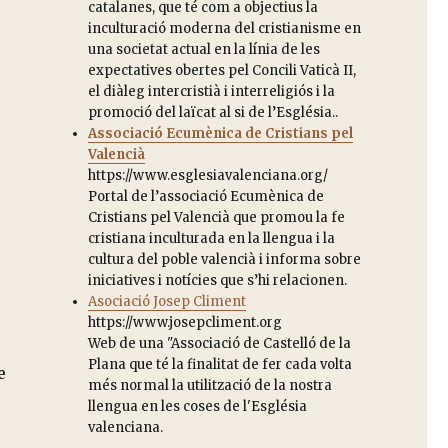
catalanes, que té com a objectius la
inculturació moderna del cristianisme en
una societat actual en la línia de les
expectatives obertes pel Concili Vaticà II,
el diàleg intercristià i interreligiós i la
promoció del laïcat al si de l’Església..
Associació Ecumènica de Cristians pel
Valencià
https://www.esglesiavalenciana.org/
Portal de l’associació Ecumènica de
Cristians pel Valencià que promou la fe
cristiana inculturada en la llengua i la
cultura del poble valencià i informa sobre
iniciatives i notícies que s’hi relacionen.
Asociació Josep Climent
https://www.josepcliment.org
s
Web de una "Associació de Castelló de la
Plana que té la finalitat de fer cada volta
e
més normal la utilització de la nostra
llengua en les coses de l'Església
valenciana.