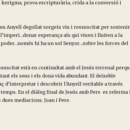
kerigma, prova escripturària, crida a la conversió i
nou Anyell degollat sorgeix viu i ressuscitat per sostenir
 l’imperi…donar esperança als qui viuen i lluiten a la
l poder…només hi ha un sol Senyor…sobre les forces del
essuscitat està en continuïtat amb el Jesús terrenal perq
ant els seus i els dona vida abundant. El deixeble
ç d’interpretar i descobrir l’Anyell veritable a través
 temps. En el diàleg final de Jesús amb Pere es referma 
s dues mediacions. Joan i Pere.