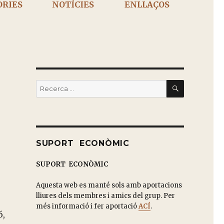
ÒRIES
NOTÍCIES
ENLLAÇOS
BUSCAR
Buscar
por:
SUPORT ECONÒMIC
A
SUPORT ECONÒMIC
Aquesta web es manté sols amb aportacions
lliures dels membres i amics del grup. Per
més informació i fer aportació
ACÍ
.
ó,