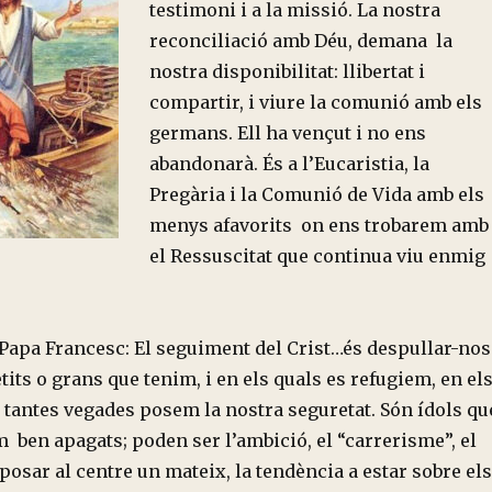
testimoni i a la missió. La nostra
reconciliació amb Déu, demana la
nostra disponibilitat: llibertat i
compartir, i viure la comunió amb els
germans. Ell ha vençut i no ens
abandonarà. És a l’Eucaristia, la
Pregària i la Comunió de Vida amb els
menys afavorits on ens trobarem amb
el Ressuscitat que continua viu enmig
 Papa Francesc: El seguiment del Crist…és despullar-nos
etits o grans que tenim, i en els quals es refugiem, en el
 tantes vegades posem la nostra seguretat. Són ídols qu
ben apagats; poden ser l’ambició, el “carrerisme”, el
l posar al centre un mateix, la tendència a estar sobre els