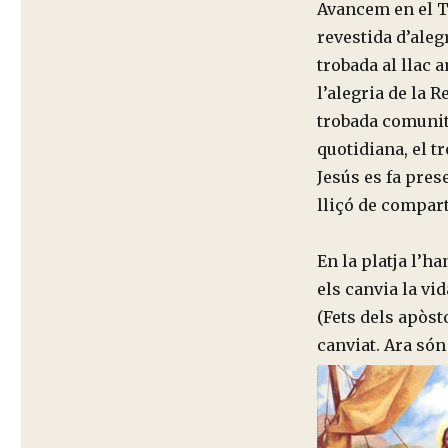
Avancem en el T
revestida d’aleg
trobada al llac 
l’alegria de la R
trobada comunità
quotidiana, el tr
Jesús es fa pres
lliçó de compart
En la platja l’h
els canvia la vid
(Fets dels apòst
canviat. Ara só