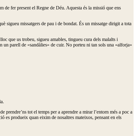
hem de fer present el Regne de Déu. Aquesta és la missió que ens
uè sigueu missatgers de pau i de bondat. És un missatge dirigit a tota
lloc que us trobeu, sigueu amables, tingueu cura dels malalts i
un parell de «sandàlies» de cuir. No porteu ni tan sols una «alforja»
da.
 de prendre’ns tot el temps per a aprendre a mirar l’entorn més a poc a
zació es produeix quan eixim de nosaltres mateixos, pensant en els