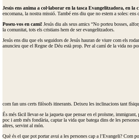
Jesús ens anima a col·laborar en la tasca Evangelitzadora, en la
encomana, la nostra missió. També ens diu que no estem a soles: ens dei
Poseu-vos en camí!
Jesús diu als seus amics “No porteu bosses, alfor
la comunitat, tots els cristians hem de ser evangelitzadors.
Jesús ens diu que els seguidors de Jesús hauran de viure com els rodam
anuncieu que el Regne de Déu està prop. Per al camí de la vida no por
com fan uns certs filòsofs itinerants. Deixeu les inclinacions tant fís
És més fàcil llevar-se la jaqueta que pensar en el proïsme, immigrant, 
poc i amb més fondària, captar la vida que batega dins de les persones, 
altres, servint al món.
Què és el que pot portar avui a les persones cap a l’Evangeli? Com p