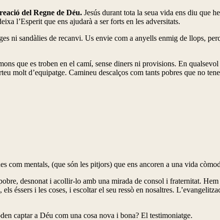
 creació del Regne de Déu.
Jesús durant tota la seua vida ens diu que 
xa l’Esperit que ens ajudarà a ser forts en les adversitats.
ges ni sandàlies de recanvi. Us envie com a anyells enmig de llops, perq
ons que es troben en el camí, sense diners ni provisions. En qualsevol 
teu molt d’equipatge. Camineu descalços com tants pobres que no tenen 
iques com mentals, (que són les pitjors) que ens ancoren a una vida còmo
pobre, desnonat i acollir-lo amb una mirada de consol i fraternitat. Hem
els éssers i les coses, i escoltar el seu ressò en nosaltres. L’evangelit
oden captar a Déu com una cosa nova i bona? El testimoniatge.