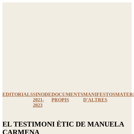
Ir
al
contenido
EDITORIALS
SINODE
DOCUMENTS
MANIFESTOS
MATER
2021-
PROPIS
D'ALTRES
2023
EL TESTIMONI ÈTIC DE MANUELA
CARMENA