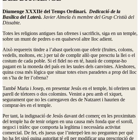
Diumenge XXXIIé del Temps Ordinari.
Dedicació de la
Basílica del Laterà.
Javier Almela és membre del Grup Cristià del
Dissabte.
Totes les religions antigues fan ofrenes i sacrificis, siga en un temple,
sobre un munt de pedres o en qualsevol altre lloc adient.
Això requereix tindre a l’abast quelcom que oferir (fruites, coloms,
vedells, moltons, etc.) per tal de complir allò que prescriu la llei o el
costum de cada poble. Si el fidel no en té, haurà de comprar-ho
pagant en la moneda del país en les taules dels canvistes. Aleshores,
quina cosa més lògica que situar totes eixes paradetes a prop del lloc
on s’ha de fer l’ofrena?
També Maria i Josep, en presentar Jesús en el temple, hi oferiren un
parell de tórtores o dos colomins. Venint a peu amb el xiquet,
segurament que no les carregaven des de Natzaret i haurien de
comprar-les en el temple.
Per tant, la indignació de Jesús davant del comerç en les proximitats
del temple ha de tenir origen en una causa més fonda que el soroll,
negoci i tràfec que comporta la legítima i necessària activitat
comercial. De fet, els jueus que l’interpel·len no pregunten per què
ho ha fet sinó quina autoritat té ell per modificar una prescripció de