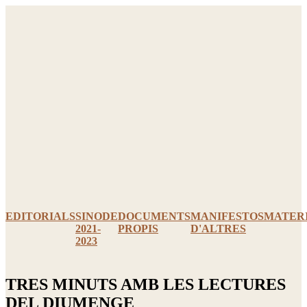
Ir
al
contenido
EDITORIALS
SINODE
DOCUMENTS
MANIFESTOS
MATER
2021-
PROPIS
D'ALTRES
2023
TRES MINUTS AMB LES LECTURES
DEL DIUMENGE