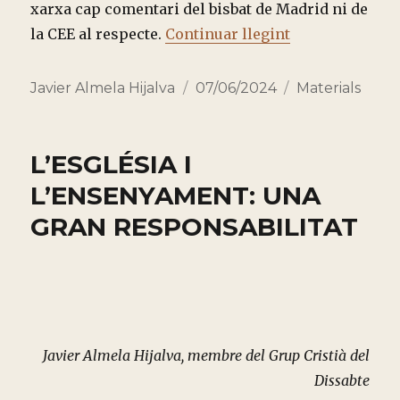
xarxa cap comentari del bisbat de Madrid ni de
“TRES CAUSES 
la CEE al respecte.
Continuar llegint
Autor
Publicado
Categorías
Javier Almela Hijalva
07/06/2024
Materials
el
L’ESGLÉSIA I
L’ENSENYAMENT: UNA
GRAN RESPONSABILITAT
Javier Almela Hijalva, membre del Grup Cristià del
Dissabte