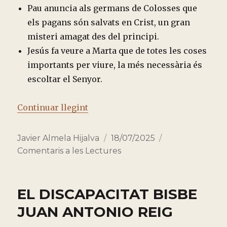
Pau anuncia als germans de Colosses que
els pagans són salvats en Crist, un gran
misteri amagat des del principi.
Jesús fa veure a Marta que de totes les coses
importants per viure, la més necessària és
escoltar el Senyor.
“TRES MINUTS AMB LES LECTUR
Continuar llegint
Autor
Publicado
Categorías
Javier Almela Hijalva
18/07/2025
el
Comentaris a les Lectures
EL DISCAPACITAT BISBE
JUAN ANTONIO REIG