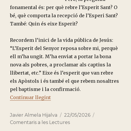
fonamental és: per què rebre l’Esperit Sant? O
bé, què comporta la recepció de l’Esperi Sant?
També: Quin és eixe Esperit?
Recordem l’inici de la vida pública de Jesús:
“L’Esperit del Senyor reposa sobre mi, perquè
ell m’ha ungit. M’ha enviat a portar la bona
nova als pobres, a proclamar als captius la
llibertat, etc.” Eixe és l’esperit que van rebre
els Apòstols i és també el que rebem nosaltres
pel baptisme i la confirmació.
“TRES MINUTS AMB LES LECTUR
Continuar llegint
Autor
Publicado
Categorías
Javier Almela Hijalva
22/05/2026
el
Comentaris a les Lectures