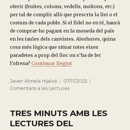
oferir (fruites, coloms, vedells, moltons, etc.)
per tal de complir allò que prescriu la llei o el
costum de cada poble. Si el fidel no en té, haurà
de comprar-ho pagant en la moneda del país
en les taules dels canvistes. Aleshores, quina
cosa més lògica que situar totes eixes
paradetes a prop del lloc on s’ha de fer
“TRES MINUTS AMB LES
l’ofrena?
Continuar llegint
Autor
Publicado
Categorías
Javier Almela Hijalva
07/11/2025
el
Comentaris a les Lectures
TRES MINUTS AMB LES
LECTURES DEL