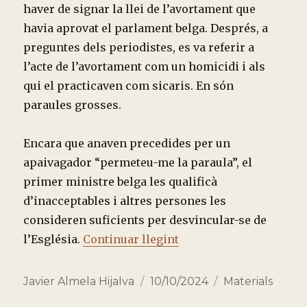
haver de signar la llei de l’avortament que
havia aprovat el parlament belga. Després, a
preguntes dels periodistes, es va referir a
l’acte de l’avortament com un homicidi i als
qui el practicaven com sicaris. En són
paraules grosses.
Encara que anaven precedides per un
apaivagador “permeteu-me la paraula”, el
primer ministre belga les qualificà
d’inacceptables i altres persones les
consideren suficients per desvincular-se de
““PERMETEU-ME LA PA
l’Església.
Continuar llegint
Autor
Publicado
Categorías
Javier Almela Hijalva
10/10/2024
Materials
el