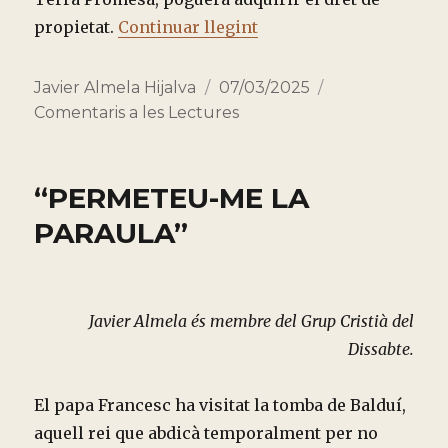
“TRES MINUTS AMB LE
propietat.
Continuar llegint
Autor
Publicado
Categorías
Javier Almela Hijalva
07/03/2025
el
Comentaris a les Lectures
“PERMETEU-ME LA
PARAULA”
Javier Almela és membre del Grup Cristià del
Dissabte.
El papa Francesc ha visitat la tomba de Balduí,
aquell rei que abdicà temporalment per no