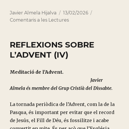
Autor
Publicado
Categorías
Javier Almela Hijalva
13/02/2026
el
Comentaris a les Lectures
REFLEXIONS SOBRE
L’ADVENT (IV)
Meditació de l’Advent.
Javier
Almela és membre del Grup Cristià del Dissabte.
La tornada periòdica de l’Advent, com la de la
Pasqua, és important per evitar que el record
de Jesús, el Fill de Déu, és fossilitze i acabe
convertit en mite. És per açò que l’Església