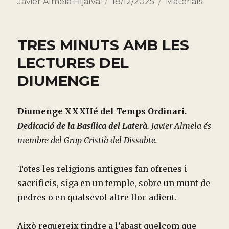
Autor
Publicado
Categorías
Javier Almela Hijalva
18/12/2025
Materials
el
TRES MINUTS AMB LES
LECTURES DEL
DIUMENGE
Diumenge XXXIIé del Temps Ordinari.
Dedicació de la Basílica del Laterà.
Javier Almela és
membre del Grup Cristià del Dissabte.
Totes les religions antigues fan ofrenes i
sacrificis, siga en un temple, sobre un munt de
pedres o en qualsevol altre lloc adient.
Això requereix tindre a l’abast quelcom que