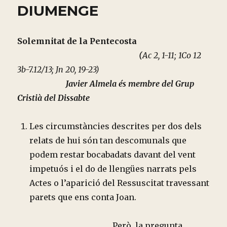
DIUMENGE
Solemnitat de la
Pentecosta
(
Ac 2, 1-11; 1Co 12
3b-7.12/13; Jn 20, 19-23)
Javier Almela és membre del Grup
Cristià del Dissabte
Les circumstàncies descrites per dos dels
relats de hui són tan descomunals que
podem restar bocabadats davant del vent
impetuós i el do de llengües narrats pels
Actes o l’aparició del Ressuscitat travessant
parets que ens conta Joan.
Però, la pregunta