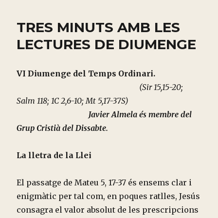
TRES MINUTS AMB LES
LECTURES DE DIUMENGE
VI Diumenge del Temps Ordinari.
(Sir 15,15-20;
Salm 118; 1C 2,6-10; Mt 5,17-37S)
Javier Almela és membre del
Grup Cristià del Dissabte.
La lletra de la Llei
El passatge de Mateu 5, 17-37 és ensems clar i
enigmàtic per tal com, en poques ratlles, Jesús
consagra el valor absolut de les prescripcions