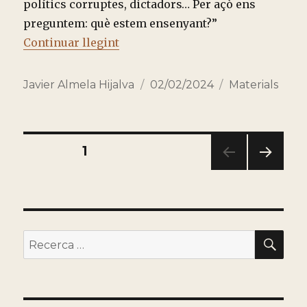
polítics corruptes, dictadors… Per açò ens
preguntem: què estem ensenyant?”
“L’ESGLÉSIA I L’ENSENYAMENT: 
Continuar llegint
Autor
Publicado
Categorías
Javier Almela Hijalva
02/02/2024
Materials
el
Paginación
PÁGINA
1
PRÓ
de
XIMA
PÁGI
entradas
NA
BU
Buscar
por: