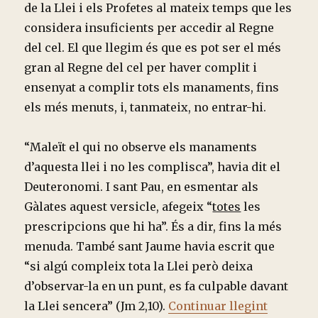
de la Llei i els Profetes al mateix temps que les
considera insuficients per accedir al Regne
del cel. El que llegim és que es pot ser el més
gran al Regne del cel per haver complit i
ensenyat a complir tots els manaments, fins
els més menuts, i, tanmateix, no entrar-hi.
“Maleït el qui no observe els manaments
d’aquesta llei i no les complisca”, havia dit el
Deuteronomi. I sant Pau, en esmentar als
Gàlates aquest versicle, afegeix “
totes
les
prescripcions que hi ha”. És a dir, fins la més
menuda. També sant Jaume havia escrit que
“si algú compleix tota la Llei però deixa
d’observar-la en un punt, es fa culpable davant
“TRES M
la Llei sencera” (Jm 2,10).
Continuar llegint