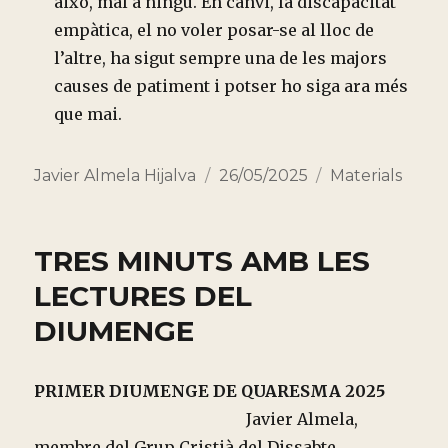
això, mal a ningú. En canvi, la discapacitat
empàtica, el no voler posar-se al lloc de
l’altre, ha sigut sempre una de les majors
causes de patiment i potser ho siga ara més
que mai.
Autor
Publicado
Categorías
Javier Almela Hijalva
26/05/2025
Materials
el
TRES MINUTS AMB LES
LECTURES DEL
DIUMENGE
PRIMER DIUMENGE DE QUARESMA 2025
Javier Almela,
membre del Grup Cristià del Dissabte.