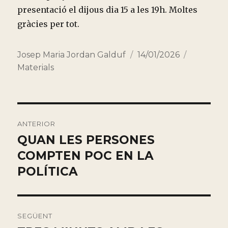
presentació el dijous dia 15 a les 19h. Moltes
gràcies per tot.
Autor
Publicado
Categorí
Josep Maria Jordan Galduf
14/01/2026
el
Materials
Navegación
ANTERIOR
de
QUAN LES PERSONES
Entrada
anterior:
COMPTEN POC EN LA
entradas
POLÍTICA
SEGÜENT