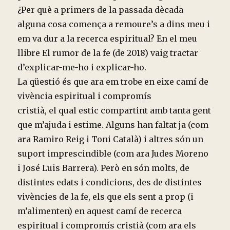
¿Per què a primers de la passada dècada
alguna cosa comença a remoure’s a dins meu i
em va dur a la recerca espiritual? En el meu
llibre El rumor de la fe (de 2018) vaig tractar
d’explicar-me-ho i explicar-ho.
La qüestió és que ara em trobe en eixe camí de
vivència espiritual i compromís
cristià, el qual estic compartint amb tanta gent
que m’ajuda i estime. Alguns han faltat ja (com
ara Ramiro Reig i Toni Català) i altres són un
suport imprescindible (com ara Judes Moreno
i José Luis Barrera). Però en són molts, de
distintes edats i condicions, des de distintes
vivències de la fe, els que els sent a prop (i
m’alimenten) en aquest camí de recerca
espiritual i compromís cristià (com ara els