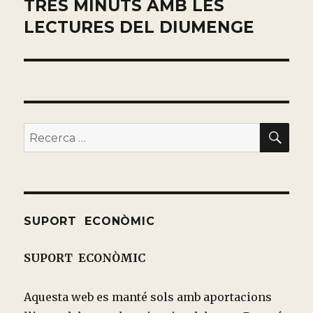
TRES MINUTS AMB LES
Entrada
siguiente:
LECTURES DEL DIUMENGE
BU
Buscar
por:
SUPORT ECONÒMIC
SUPORT ECONÒMIC
Aquesta web es manté sols amb aportacions