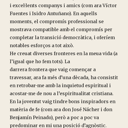
i excel·lents companys i amics (com ara Víctor
Fuentes i Isidro Antuñano). En aquells
moments, el compromís professional se
mostrava compatible amb el compromís per
completar la transició democràtica, i oferíem
notables esforços a tot això.
He creuat diverses fronteres en la meua vida (a
l’igual que ho fem tots). La
darrera frontera que vaig començar a
travessar, ara fa més d’una dècada, ha consistit
en retrobar-me amb la inquietud espiritual i
acostar-me de nou a l’espiritualitat cristiana.
En la joventut vaig tindre bons inspiradors en
matèria de fe (com ara don José Nácher i don
Benjamín Peinado), però a poc a poc va
predominar en mi una posició d’agnòstic.