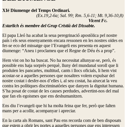
XIé Diumenge del Temps Ordinari.
(Ex.19,2-6a; Sal. 99; Rm. 5,6-11; Mt. 9,36-10,8)
Vicent Fc.
Estarlich és membre del Grup Cristià del Dissabte.
El papa Lleó ha acabat la seua peregrinació apostòlica pel nostre
país i els seus ensenyaments encara ressonen en les nostres oïdes en
fer-se eco del missatge que l’Evangeli ens presenta en aquest
diumenge: “Aneu i proclameu que el Regne de Déu és a prop”.
Hem vist on ho ha buscat. No ha necessitat allunyar-se, però, és
possible ens haja sorprès perquè, lluny del mundanal soroll que li
produïen les pancartes, multitud, cants i llocs oficials, li hem vist
acostar-se a aquelles persones que nosaltres volem expulsar del
nostre costat i desfer-nos d’elles i, al seu costat, ha aixecat la veu
contra les polítiques discriminatòries que danyen la dignitat humana.
S’ha posat de costat de les causes perdudes, advertint-nos del mal
que fan els egoismes que ens deshumanitzen.
Ens diu l’evangeli que hi ha molta feina que fer, però que falten
mans per a acollir, acompanyar i apreciar.
En la carta als Romans, sant Pau ens recorda com de ben disposats
que estem a obrir les portes a aquelles persones que ens interessen