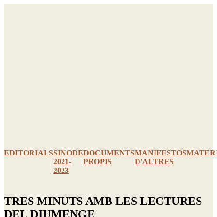
Ir
al
contenido
EDITORIALS
SINODE
DOCUMENTS
MANIFESTOS
MATER
2021-
PROPIS
D'ALTRES
2023
TRES MINUTS AMB LES LECTURES
DEL DIUMENGE