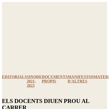
Ir
al
contenido
EDITORIALS
SINODE
DOCUMENTS
MANIFESTOS
MATER
2021-
PROPIS
D'ALTRES
2023
ELS DOCENTS DIUEN PROU AL
CARRER