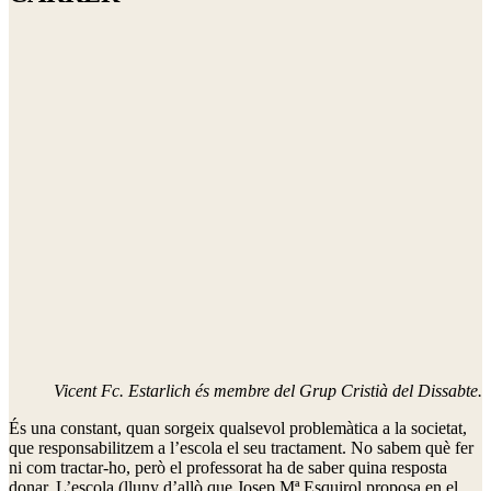
Vicent Fc. Estarlich és membre del Grup Cristià del Dissabte.
És una constant, quan sorgeix qualsevol problemàtica a la societat,
que responsabilitzem a l’escola el seu tractament. No sabem què fer
ni com tractar-ho, però el professorat ha de saber quina resposta
donar. L’escola (lluny d’allò que Josep Mª Esquirol proposa en el