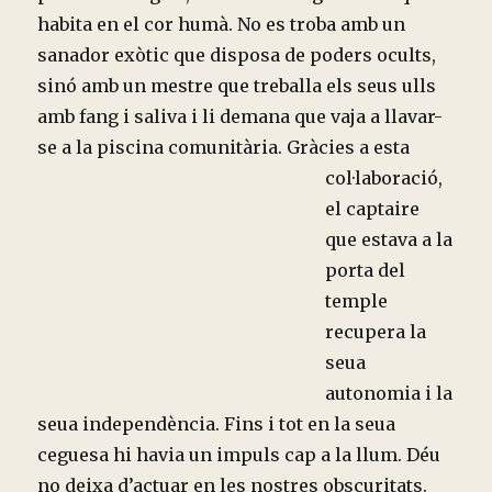
habita en el cor humà. No es troba amb un
sanador exòtic que disposa de poders ocults,
sinó amb un mestre que treballa els seus ulls
amb fang i saliva i li demana que vaja a llavar-
se a la piscina comunitària. Gràcies a esta
col·laboració,
el captaire
que estava a la
porta del
temple
recupera la
seua
autonomia i la
seua independència. Fins i tot en la seua
ceguesa hi havia un impuls cap a la llum. Déu
no deixa d’actuar en les nostres obscuritats.