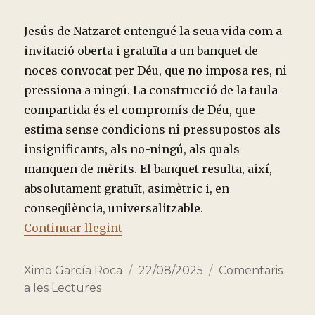
Jesús de Natzaret entengué la seua vida com a
invitació oberta i gratuïta a un banquet de
noces convocat per Déu, que no imposa res, ni
pressiona a ningú. La construcció de la taula
compartida és el compromís de Déu, que
estima sense condicions ni pressupostos als
insignificants, als no-ningú, als quals
manquen de mèrits. El banquet resulta, així,
absolutament gratuït, asimètric i, en
conseqüència, universalitzable.
“TRES MINUTS AMB LES LECTUR
Continuar llegint
Autor
Publicado
Categorías
Ximo García Roca
22/08/2025
Comentaris
el
a les Lectures