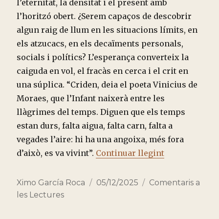
l’eternitat, la densitat i el present amb
l’horitzó obert. ¿Serem capaços de descobrir
algun raig de llum en les situacions límits, en
els atzucacs, en els decaïments personals,
socials i polítics? L’esperança converteix la
caiguda en vol, el fracàs en cerca i el crit en
una súplica. “Criden, deia el poeta Vinicius de
Moraes, que l’Infant naixerà entre les
llàgrimes del temps. Diguen que els temps
estan durs, falta aigua, falta carn, falta a
vegades l’aire: hi ha una angoixa, més fora
“TRES MINUT
d’això, es va vivint”.
Continuar llegint
Autor
Publicado
Categorías
Ximo García Roca
05/12/2025
Comentaris a
el
les Lectures