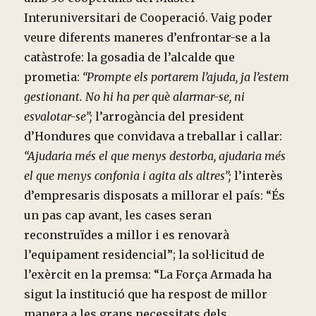
Interuniversitari de Cooperació. Vaig poder
veure diferents maneres d’enfrontar-se a la
catàstrofe: la gosadia de l’alcalde que
prometia:
“Prompte els portarem l’ajuda, ja l’estem
gestionant. No hi ha per què alarmar-se, ni
esvalotar-se”;
l’arrogància del president
d’Hondures que convidava a treballar i callar:
“Ajudaria més el que menys destorba, ajudaria més
el que menys confonia i agita als altres”;
l’interès
d’empresaris disposats a millorar el país: “És
un pas cap avant, les cases seran
reconstruïdes a millor i es renovarà
l’equipament residencial”; la sol·licitud de
l’exèrcit en la premsa: “La Força Armada ha
sigut la institució que ha respost de millor
manera a les grans necessitats dels