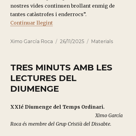
nostres vides continuen brollant enmig de
tantes catàstrofes i enderrocs”.
“IN MEMORIAM ANTONIO DUATO
Continuar llegint
Autor
Publicado
Categorías
Ximo García Roca
26/11/2025
Materials
el
TRES MINUTS AMB LES
LECTURES DEL
DIUMENGE
XXIé Diumenge del Temps Ordinari.
Ximo García
Roca és membre del Grup Cristià del Dissabte.