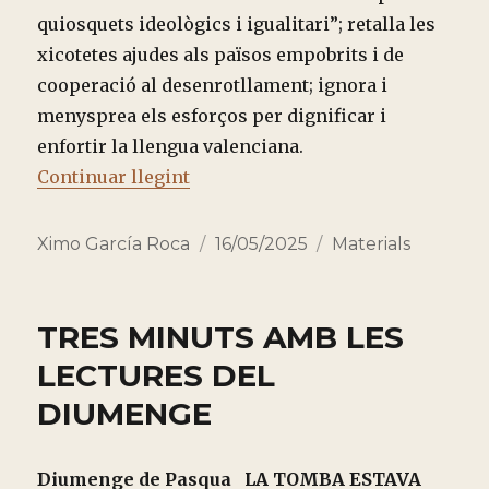
quiosquets ideològics i igualitari”; retalla les
xicotetes ajudes als països empobrits i de
cooperació al desenrotllament; ignora i
menysprea els esforços per dignificar i
enfortir la llengua valenciana.
“CINC RETALLADES I UNA HUMILI
Continuar llegint
Autor
Publicado
Categorías
Ximo García Roca
16/05/2025
Materials
el
TRES MINUTS AMB LES
LECTURES DEL
DIUMENGE
Diumenge de Pasqua
LA TOMBA ESTAVA