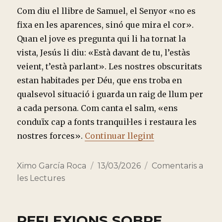
Com diu el llibre de Samuel, el Senyor «no es
fixa en les aparences, sinó que mira el cor».
Quan el jove es pregunta qui li ha tornat la
vista, Jesús li diu: «Està davant de tu, l’estàs
veient, t’està parlant». Les nostres obscuritats
estan habitades per Déu, que ens troba en
qualsevol situació i guarda un raig de llum per
a cada persona. Com canta el salm, «ens
conduïx cap a fonts tranquil·les i restaura les
“TRES MINUTS 
nostres forces».
Continuar llegint
Autor
Publicado
Categorías
Ximo García Roca
13/03/2026
Comentaris a
el
les Lectures
REFLEXIONS SOBRE