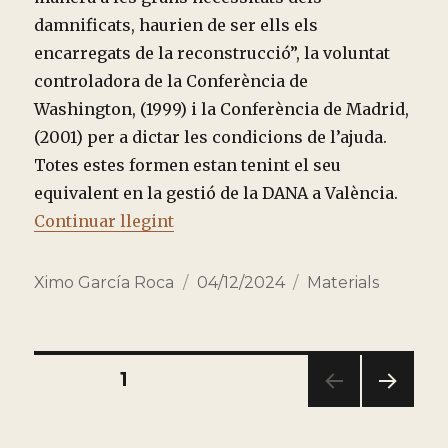
damnificats, haurien de ser ells els
encarregats de la reconstrucció”, la voluntat
controladora de la Conferència de
Washington, (1999) i la Conferència de Madrid,
(2001) per a dictar les condicions de l’ajuda.
Totes estes formen estan tenint el seu
equivalent en la gestió de la DANA a València.
“EN EL COR DE LA CATÀSTROFE”
Continuar llegint
Autor
Publicado
Categorías
Ximo García Roca
04/12/2024
Materials
el
Paginación
PÁGINA
1
PRÓ
de
XIMA