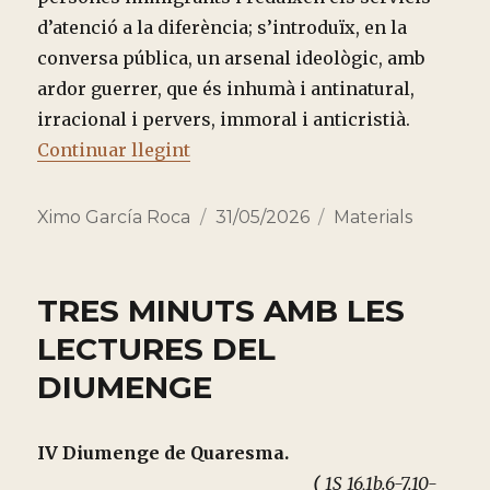
d’atenció a la diferència; s’introduïx, en la
conversa pública, un arsenal ideològic, amb
ardor guerrer, que és inhumà i antinatural,
irracional i pervers, immoral i anticristià.
“INFÀMIA PER AL SEGLE XXI”
Continuar llegint
Autor
Publicado
Categorías
Ximo García Roca
31/05/2026
Materials
el
TRES MINUTS AMB LES
LECTURES DEL
DIUMENGE
IV Diumenge de Quaresma.
(
1S 16,1b.6-7.10-