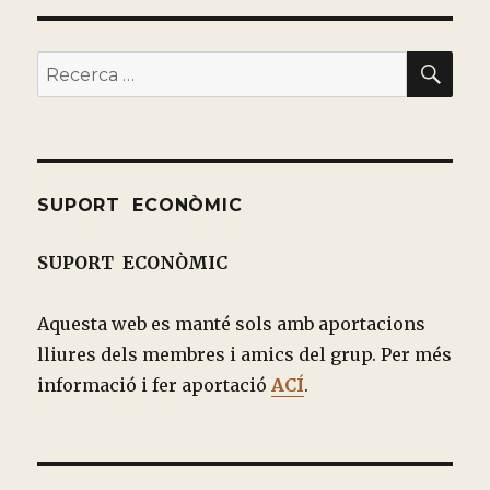
PÁGI
entradas
NA
BU
Buscar
por:
SUPORT ECONÒMIC
SUPORT ECONÒMIC
Aquesta web es manté sols amb aportacions
lliures dels membres i amics del grup. Per més
informació i fer aportació
ACÍ
.