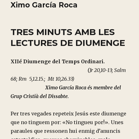
Ximo García Roca
TRES MINUTS AMB LES
LECTURES DE DIUMENGE
XIIé Diumenge del Temps Ordinari.
(
Jr 20,10-13; Salm
68; Rm 5,12.15.; Mt 10,26.33)
Ximo García Roca és membre del
Grup Cristià del Dissabte.
Per tres vegades repeteix Jesús este diumenge
que no tinguem por: «No tingueu por!». Unes
paraules que ressonen hui enmig d’anuncis