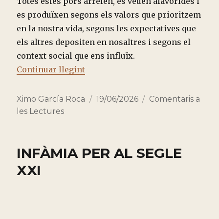
Totes estes pors arrelen, es veuen afavorides i
es produïxen segons els valors que prioritzem
en la nostra vida, segons les expectatives que
els altres depositen en nosaltres i segons el
context social que ens influïx.
“TRES MINUTS AMB LES LECTUR
Continuar llegint
Autor
Publicado
Categorías
Ximo García Roca
19/06/2026
Comentaris a
el
les Lectures
INFÀMIA PER AL SEGLE
XXI