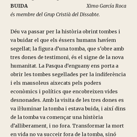
BUIDA
Ximo García Roca
és membre del Grup Cristià del Dissabte.
Déu va passar per la història obrint tombes i
va buidar el que els éssers humans havíem
segellat; la figura d’una tomba, que s’obre amb
tres dones de testimoni, és el signe de la nova
humanitat. La Pasqua d’enguany ens porta a
obrir les tombes segellades per la indiferència
i els mausoleus aixecats pels poders
econòmics i polítics que encobreixen vides
desnonades. Amb la visita de les tres dones es
va il·luminar la tomba i estava buida, i així dins
de la tomba va començar una història
d’alliberament, i no fora. Transformar la mort
en vida no va succeir fora de la tomba, sinó