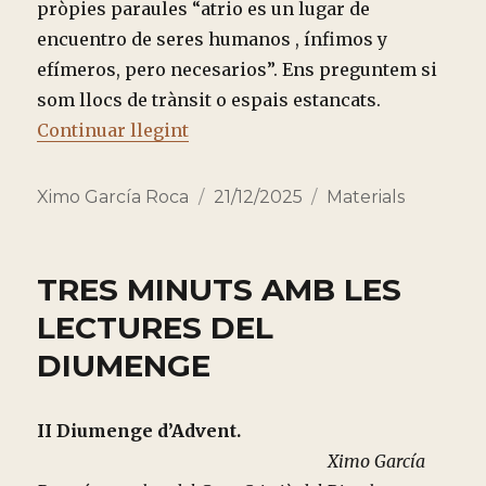
pròpies paraules “atrio es un lugar de
encuentro de seres humanos , ínfimos y
efímeros, pero necesarios”. Ens preguntem si
som llocs de trànsit o espais estancats.
“REFLEXIONS SOBRE L’ADVENT (VI
Continuar llegint
Autor
Publicado
Categorías
Ximo García Roca
21/12/2025
Materials
el
TRES MINUTS AMB LES
LECTURES DEL
DIUMENGE
II Diumenge d’Advent.
Ximo García