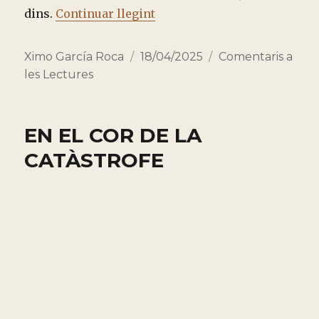
“TRES MINUTS AMB LES LE
dins.
Continuar llegint
Autor
Publicado
Categorías
Ximo García Roca
18/04/2025
Comentaris a
el
les Lectures
EN EL COR DE LA
CATÀSTROFE