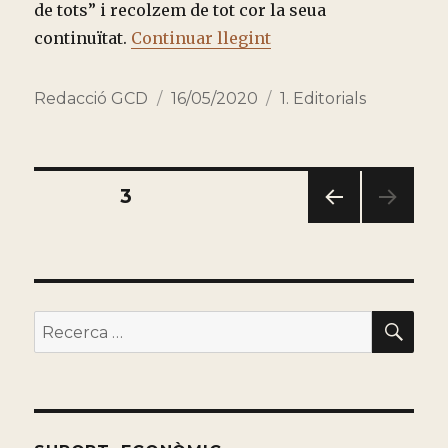
de tots” i recolzem de tot cor la seua
“Déu també parla en v
continuïtat.
Continuar llegint
Autor
Publicado
Categorías
Redacció GCD
16/05/2020
1. Editorials
el
Paginación
PÁGINA
3
PÁGI
de
NA
ANT
entradas
ERIO
R
BU
Buscar
por: