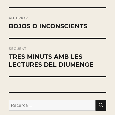
Navegación
ANTERIOR
de
BOJOS O INCONSCIENTS
Entrada
anterior:
entradas
SEGÜENT
TRES MINUTS AMB LES
Entrada
siguiente:
LECTURES DEL DIUMENGE
BU
Buscar
por: