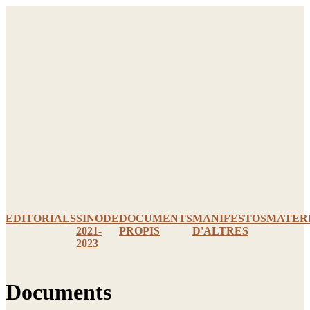
Ir
al
contenido
EDITORIALS
SINODE
DOCUMENTS
MANIFESTOS
MATER
2021-
PROPIS
D'ALTRES
2023
Documents