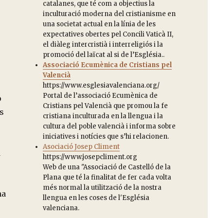
catalanes, que té com a objectius la
inculturació moderna del cristianisme en
una societat actual en la línia de les
expectatives obertes pel Concili Vaticà II,
el diàleg intercristià i interreligiós i la
promoció del laïcat al si de l’Església..
Associació Ecumènica de Cristians pel
Valencià
https://www.esglesiavalenciana.org/
Portal de l’associació Ecumènica de
o
Cristians pel Valencià que promou la fe
s
cristiana inculturada en la llengua i la
cultura del poble valencià i informa sobre
iniciatives i notícies que s’hi relacionen.
Asociació Josep Climent
d
https://www.josepcliment.org
Web de una "Associació de Castelló de la
Plana que té la finalitat de fer cada volta
més normal la utilització de la nostra
ha
llengua en les coses de l'Església
valenciana.