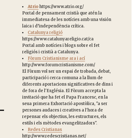
Atrio
https://www.atrio.org/
Portal de pensament cristià que atén la
immediatesa de les notícies amb una visión
laica i d’independència crítica.
Catalunya religió
https://www.catalunyareligio.cat/ca
Portal amb notícies i blogs sobre el fet
religiós i cristià a Catalunya.
Fòrum Cristianisme ara i ací
http://www.forumcristianisme.com/
El Fòrum vol ser un espai de trobada, debat,
participació i cerca comuna a la llum de
diferents aportacions significatives de dins i
de fora de l'Església. El Fòrum accepta la
invitació que ha fet el Papa Francesc, en la
seua primera Exhortació apostòlica, "a ser
persones audaces i creatives a l'hora de
repensar els objectius, les estructures, els
estils i els mètodes evangelitzadors".
Redes Cristianas
http://www.redescristianas.net/