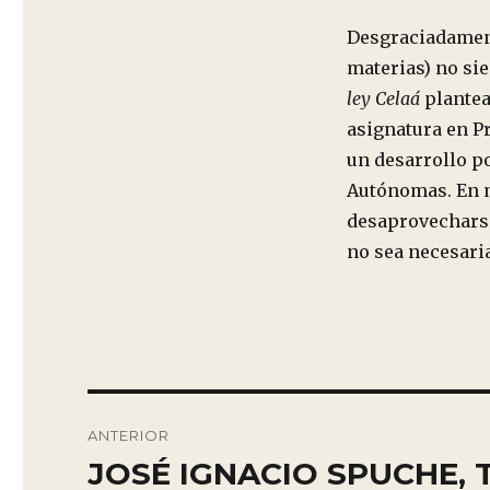
Desgraciadamente
materias) no si
ley Celaá
plantea
asignatura en Pr
un desarrollo p
Autónomas. En m
desaprovecharse
no sea necesari
Navegación
ANTERIOR
de
JOSÉ IGNACIO SPUCHE, 
Entrada