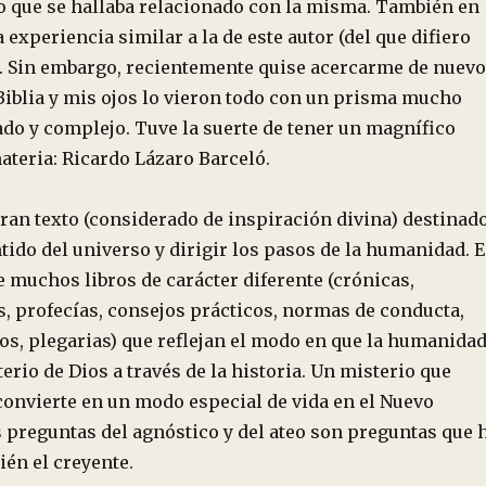
lo que se hallaba relacionado con la misma. También en
 experiencia similar a la de este autor (del que difiero
). Sin embargo, recientemente quise acercarme de nuevo
 Biblia y mis ojos lo vieron todo con un prisma mucho
ado y complejo. Tuve la suerte de tener un magnífico
ateria: Ricardo Lázaro Barceló.
gran texto (considerado de inspiración divina) destinad
ntido del universo y dirigir los pasos de la humanidad. E
 muchos libros de carácter diferente (crónicas,
s, profecías, consejos prácticos, normas de conducta,
, plegarias) que reflejan el modo en que la humanida
terio de Dios a través de la historia. Un misterio que
convierte en un modo especial de vida en el Nuevo
 preguntas del agnóstico y del ateo son preguntas que 
ién el creyente.