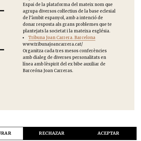
Espai de la plataforma del mateix nom que
agrupa diversos col·lectius de la base eclesial
de l’àmbit espanyol, amb a intenció de
donar resposta als grans problemes que te
plantejats la societat i la mateixa església.
Tribuna Joan Carrera. Barcelona
www.tribunajoancarrera.cat/
Organitza cada tres mesos conferències
amb dialeg de diverses personalitats en
línea amb lèspirit del ex bibe auxiliar de
Barceóna Joan Carreras.
URAR
RECHAZAR
ACEPTAR