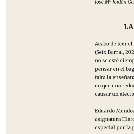
José Mª Jordán Ga
LA
Acabo de leer e
(Seix Barral, 20
no se esté siemp
pensar en el bag
falta la enseña
en que una redu
causar un efecto
Eduardo Mendoza
asignatura Histo
especial por la 