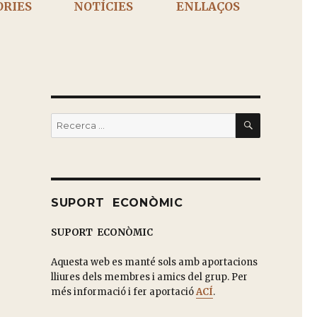
ÒRIES
NOTÍCIES
ENLLAÇOS
BUSCAR
Buscar
por:
SUPORT ECONÒMIC
SUPORT ECONÒMIC
Aquesta web es manté sols amb aportacions
lliures dels membres i amics del grup. Per
més informació i fer aportació
ACÍ
.