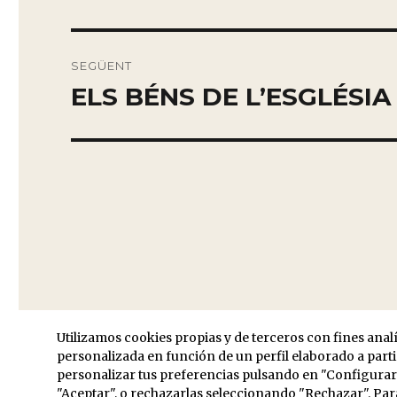
anterior:
entradas
SEGÜENT
ELS BÉNS DE L’ESGLÉSIA
Entrada
siguiente:
Funciona gracias a WordPress
Utilizamos cookies propias y de terceros con fines anal
personalizada en función de un perfil elaborado a part
personalizar tus preferencias pulsando en "Configurar",
"Aceptar", o rechazarlas seleccionando "Rechazar". Pa