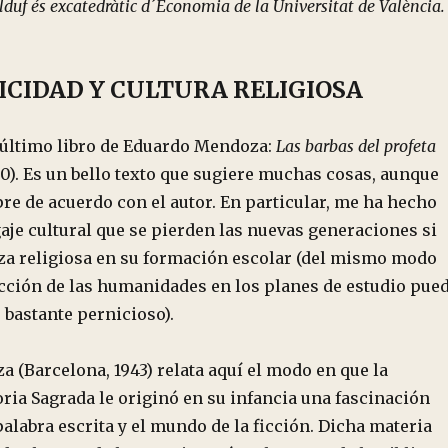
lduf és excatedràtic d´Economia de la Universitat de València.
ICIDAD Y CULTURA RELIGIOSA
l último libro de Eduardo Mendoza:
Las barbas del profeta
20). Es un bello texto que sugiere muchas cosas, aunque
re de acuerdo con el autor. En particular, me ha hecho
aje cultural que se pierden las nuevas generaciones si
nza religiosa en su formación escolar (del mismo modo
cción de las humanidades en los planes de estudio pue
 bastante pernicioso).
 (Barcelona, 1943) relata aquí el modo en que la
ria Sagrada le originó en su infancia una fascinación
palabra escrita y el mundo de la ficción. Dicha materia