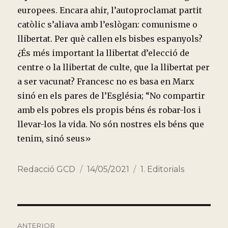
europees. Encara ahir, l’autoproclamat partit
catòlic s’aliava amb l’eslògan: comunisme o
llibertat. Per què callen els bisbes espanyols?
¿És més important la llibertat d’elecció de
centre o la llibertat de culte, que la llibertat per
a ser vacunat? Francesc no es basa en Marx
sinó en els pares de l’Església; “No compartir
amb els pobres els propis béns és robar-los i
llevar-los la vida. No són nostres els béns que
tenim, sinó seus»
Autor
Publicado
Categorías
Redacció GCD
14/05/2021
1. Editorials
el
Navegación
ANTERIOR