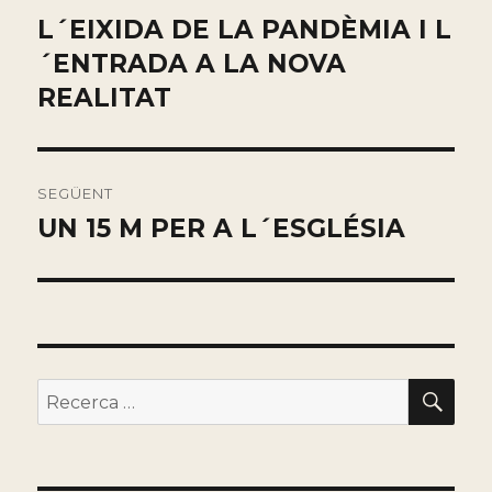
de
L´EIXIDA DE LA PANDÈMIA I L
Entrada
anterior:
´ENTRADA A LA NOVA
entradas
REALITAT
SEGÜENT
UN 15 M PER A L´ESGLÉSIA
Entrada
siguiente:
BU
Buscar
por: